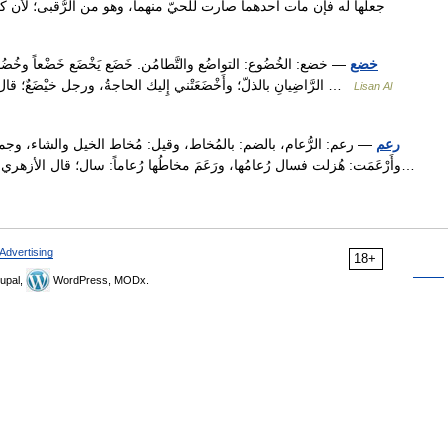
جعلها له فإن مات أحدهما صارت للحيّ منهما، وهو من الرُّقبى؛ لأن كل
خضع
— خضع: الخُضُوع: التواضُع والتَّطامُن. خَضَع يَخْضَع خَضْعاً وخُضُوع
الرَّاضِيانِ بالذلّ؛ وأَخْضَعَتْني إِليك الحاجةُ، ورجل خيْضَعٌ؛ قال العجاج: وصِرْت عَبْداً للبَعوضِ أَخْضَعا، تَمَصُّني مَصَّ …
Lisan Al
رعم
— رعم: الرُّعام، بالضم: بالمُخاط، وقيل: مُخاط الخيل والشاء، وجمعه أَرْ
وأَرْعَمَت: هُزلت فسال رُعامُها، ورَعَمَ مخاطُها رُعاماً: سال؛ قال الأزهر
Advertising
18+
upal,
WordPress, MODx.