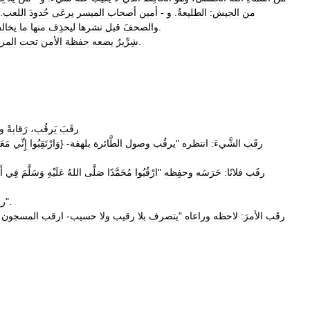
من
الجيش:
الطليعةُ
.
و
-
أمين
أصحاب
الميسر
يرعَى
حُدودَ
اللعب
.
.
والصحفَ
قبل
نشرها
ليحذِف
منها
ما
يخال
).
شِرِّيرٌ
يضعه
حفظة
الأمن
تحت
المرا
رقَبَ
يَرقُب،
رَقابةً
ور
رقَب
الشَّيءَ:
انتظره
"
يرقُب
وصول
الطَّائرة
بلهفة
- {
وَارْتَقِبُوا
إِنِّي
مَعَ
رقَب
فلانًا:
حَرَسَه
وحفِظه
"
ارْقُبُوا
مُحَمَّدًا
صَلَّى
اللهُ
عَلَيْهِ
وَسَلَّمَ
فِي
أَ
".
رق
رقَب
الأمرَ:
لاحظه
وراعاه
"
يتصرف
بلا
رقيب
ولا
حسيب
-
ارقب
المسجون