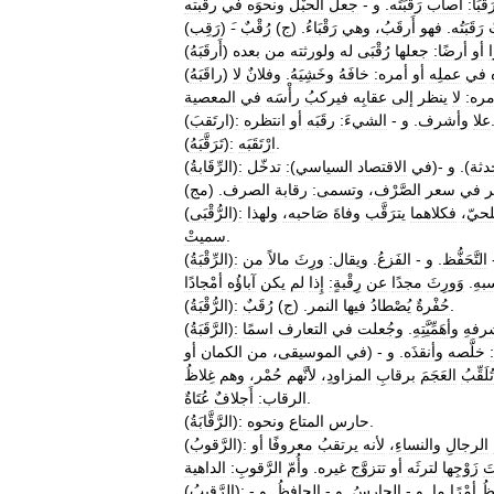
َقْبًا:
أصاب
رَقَبَتَه
.
و
-
جعلَ
الحبْلَ
ونحوَه
في
رقَبته
رَقَبَتُه
.
فهو
أَرقَبُ،
وهي
رَقْبَاءُ
. (
ج
)
رُقْبٌ
) -
رَقِب
(
ا
أو
أرضًا:
جعلها
رُقْبَى
له
ولورثته
من
بعده
)
أَرقَبَهُ
(
في
عملِه
أو
أمره:
خافَهُ
وخَشِيَهُ
.
وفلانٌ
لا
)
راقَبَهُ
(
َمره:
لا
ينظر
إلى
عقابِه
فيركبُ
رأْسَه
في
المعصية
علا
وأشرف
.
و
-
الشيءَ:
رقَبَه
أو
انتظره
:
)
ارتَقبَ
(
.
ارْتَقَبَه
:
)
تَرَقَّبَهُ
(
دثة
).
و
-(
في
الاقتصاد
السياسي
)
:
تدخّل
:
)
الرِّقَابةُ
(
ر
في
سعر
الصَّرْف،
وتسمى:
رقابة
الصرف
. (
مج
لحيّ،
فكلاهما
يترَقَّب
وفاةَ
صَاحبه،
ولهذا
:
)
الرُّقْبَى
(
.
سميتْ
التَّحَفُّظ
.
و
-
الفَزعُ
.
ويقال:
ورِثَ
مالاً
من
:
)
الرِّقْبَةُ
(
بهِ
.
وَورِثَ
مجدًا
عن
رِقْبةٍ:
إِذا
لم
يكن
آباؤُه
أمْجادًا
.
حُفْرةٌ
يُصْطادُ
فيها
النمر
. (
ج
)
رُقَبٌ
:
)
الرُّقْبَةُ
(
رفهِ
وأهَمِّيَّتِهِ
.
وجُعلت
في
التعارف
اسمًا
:
)
الرَّقَبَةُ
(
خلَّصه
وأنقذَه
.
و
- (
في
الموسيقى،
من
الكمان
أو
تُلَقِّبُ
العَجَمَ
برقابِ
المزاودِ،
لأنَّهم
حُمْر،
وهم
غِلاظُ
.
الرقاب:
أَجلافٌ
عُتَاةٌ
.
حارس
المتاع
ونحوه
:
)
الرَّقَّابَةُ
(
الرجالِ
والنساءِ،
لأنه
يرتقبُ
معروفًا
أو
:
)
الرَّقوبُ
(
َ
زَوْجِها
لترثَه
أو
تتزوَّج
غيره
.
وأُمّ
الرَّقوبِ:
الداهية
ظُ
أمْرًا
ما
.
و
-
الحارسُ
.
و
-
الحافِظُ
.
و
-
:
)
الرَّقِيبُ
(