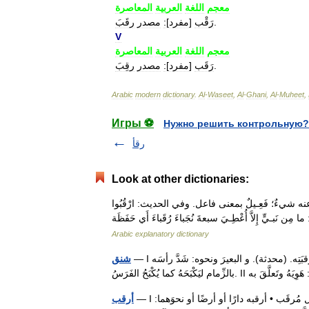
معجم
اللغة
العربية
المعاصرة
.
رَقْب
[
مفرد
]
:
مصدر
رقَبَ
V
معجم
اللغة
العربية
المعاصرة
.
رَقَب
[
مفرد
]
:
مصدر
رقِبَ
Arabic
modern
dictionary
.
Al
-
Waseet
,
Al
-
Ghani
,
Al
-
Muheet
,
Игры ⚽
Нужно решить контрольную?
رقأ
Look at other dictionaries:
عنه شيءٌ؛ فَعِـيلٌ بمعنى فاعل. وفي الحديث: ارْقُبُوا
Arabic explanatory dictionary
— I الوسيط (شَنَقَهُ) ُ شَنْقًا: علَّقَهُ. و الرَّجُلَ: قَتَلَهُ مَشْنوقًا: معلَّقا بحبْلٍ حَوْلَ رقبَتِه. (محدثة). و البعيرَ ونحوه: شَدَّ رأسَه
شنق
— I معجم اللغة العربية المعاصرة أرقبَ يُرقب، إرقابًا، فهو مُرقِب، والمفعول مُرقَب • أرقبه دارًا أو أرضًا أو نحوَهما:
أرقب