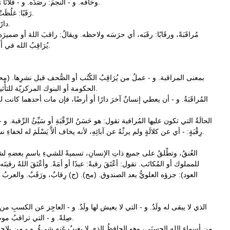
.
وخافَه
.
و
-
النجمَ:
رصَدَه
.
و
-
فلانًا
ر
.
رَقَبًا:
غلُظَتْ
.
دارً
مُراقَبَةً،
ورقَابًا:
رقَبَه،
أي
حرَسَه
ولاحظه
.
ويقالُ:
راقبَ
اللهَ
أو
ضميرَه
.
يُرَاقِبُ
الله
في
أ
.
بمعنى
المراقبة
.
و
-
عملُ
من
يُرَاقِبُ
الكُتُب
أو
الصُّحف
قبل
نشرِها
. (
مح
).
الحكومة
أو
البنوك
المركزيّة
للتأْثي
المُراقَبَةُ
.
و
-
أن
يعطي
إنسانٌ
آخرَ
دارًا
أو
أرضًا،
فإن
مات
أحدهما
كانت
ل
الحالَةُ
التي
تكون
عليها
المُراقبة
تقول:
هو
حَسَنُ
الرِّقْبَةِ
أو
سَيِّئُ
الرِّقبة
.
و
-
.
رِقْبَةٍ:
-
أي
عن
كلالَةٍ
ولم
يرثْهُ
عن
آبائِهِ،
لأنه
يخاف
ألاَّ
يَسْلَمَ
له
لخفاءِ
نس
العُنقُ،
وتطْلقُ
على
جميع
ذاتِ
الإنسانِ،
تسميةً
للشيءِ
باسمِ
بعضهِ
لش
للمملوك
أو
المُكاتَب
.
تقول:
أعْتَقَ
رقبةً:
عبدًا
أو
أمَةً
.
وأعْتَقَ
اللهُ
رقبتَه:
العود
)
:
جزؤه
العلويُّ
بعد
الصندوق
. (
مج
). (
ج
)
رِقابٌ،
ورَقَبٌ
.
والعربُ
الذي
لا
يبقى
له
ولَدٌ
.
و
-
التي
لا
يعيش
لها
ولَدٌ
.
و
-
العاجِز
عن
الكسبِ
من
.
صِلةً
.
و
-
التي
تراقبُ
موت
من
أسماءِ
الله
الحسنَى،
وهو
الحافِظُ
الذي
لا
يغيبُ
عَنه
شيءٌ
.
و
-
من
يلاحِ