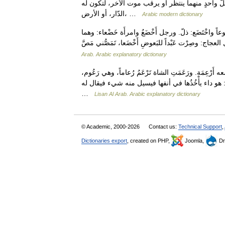
َّ واحدٍ منهما ينتظر أو يرقب موت الآخر، لتكون له
الدّار، أو الأرض، …
Arabic modern dictionary
اً واخْتَضَع: ذلّ. ورجل أَخْضَعُ وامرأَة خَضْعاء: وهما
Arab. Arabic explanatory dictionary
عِمَة. ورَعَمَتِ الشاة تَرْعَمُ رُعاماً، وهي رَعُوم،
ي: هو داء يأْخُذُها في أنفها فيسيل منه شيء فيقال له…
…
Lisan Al Arab. Arabic explanatory dictionary
© Academic, 2000-2026
Contact us:
Technical Support
,
Dictionaries export
, created on PHP,
Joomla,
Dr