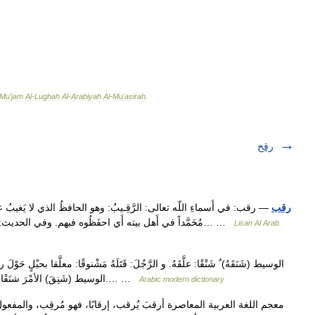
Mu
'
jam
Al
-
Lughah
Al
-
Arabiyah
Al
-
Mu
'
asirah
.
رقح
رقب
— رقب: في أَسماءِ اللّه تعالى: الرَّقِـيبُ: وهو الحافظُ الذي لا يَغيبُ 
مُحَمَّداً في أَهل بيته أَي احفَظُوه فيهم. وفي الحديث: ما مِن نَبـيٍّ إِلاَّ أُعْطِـيَ سبعةَ نُجَباءَ رُقَباءَ أَي حَفَظَة… …
Lisan Al Arab.
بالزِّمام ليَكْبَحَهُ كما يُكْبَحُ الفَرَسُ. II الوسيط (شَنِقَ) الأمْرَ شنَقًا: هَوِيَهُ وتَعلَّقَ به.… …
Arabic modern dictionary