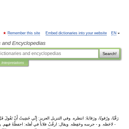
Remember this site
Embed dictionaries into your website
EN
s and Encyclopedias
Search!
Interpretations
رَقْبًا،
ورُقوبًا،
ورَقابَةً:
انتظره
.
وفي
التنزيل
العزيز:
إِنِّي
خَشِيتُ
أَنْ
تَقُولَ
فَر
-
لاحَظه
.
و
-
حرسه
وحَفِظه
.
ويقال:
ارقُبْ
فلاناً
في
أهله:
احفظْهُ
فيهم
.
و