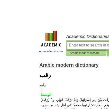
Academic Dictionarie
en-academic.com
Arabic modern dictionary
Arabic modern dictionary
رقب
رقب
I
الوسيط
َّقْتَ
بَيْنَ
بَنِي
إِسْرَائِيلَ
وَلَمْ
تَرْقُبْ
قَوْلِي
.
و
) -
رَقَبَهُ
(
في
الحديث:
ارقبوا
محمدًا
في
أهل
بيته
.
و
-
حَذِره