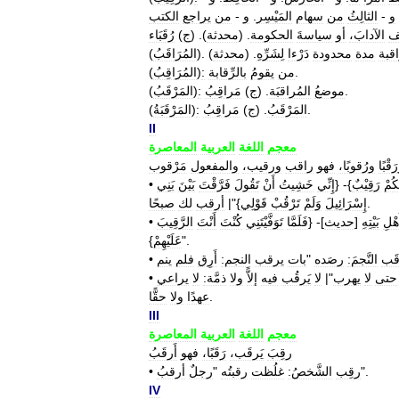
و
-
الثالِثُ
من
سهام
المَيْسِر
.
و
-
من
يراجع
الكتب
ف
الآدابَ،
أو
سياسةَ
الحكومة
. (
محدثة
). (
ج
)
رُقَبَاء
قبة
مدة
محدودة
دَرْءا
لِشَرِّهِ
. (
محدثة
).
المُرَاقَبُ
(
.
من
يقومُ
بالرِّقابة
:
)
المُرَاقِبُ
(
.
موضعُ
المُراقبَة
. (
ج
)
مَراقِبُ
:
)
المَرْقَبُ
(
.
المَرْقَبُ
. (
ج
)
مَراقِبُ
:
)
المَرْقَبَةُ
(
II
معجم
اللغة
العربية
المعاصرة
َقْبًا
ورُقوبًا،
فهو
راقب
ورقيب،
والمفعول
مَرْقوب
كُمْ
رَقِيْبٌ
}- {
إِنِّي
خَشِيتُ
أَنْ
تَقُولَ
فَرَّقْتَ
بَيْنَ
بَنِي
•
.
إِسْرَائِيلَ
وَلَمْ
تَرْقُبْ
قَوْلِي
}"|
أرقب
لك
صبحًا
هْلِ
بَيْتِهِ
[
حديث
]- {
فَلَمَّا
تَوَفَّيْتَنِي
كُنْتَ
أَنْتَ
الرَّقِيبَ
•
}".
عَلَيْهِمْ
َب
النَّجمَ:
رصَده
"
بات
يرقب
النجم:
أَرِق
فلم
ينم
•
حتى
لا
يهرب
"|
لا
يَرقُب
فيه
إلاًّ
ولا
ذمَّة:
لا
يراعي
•
.
عهدًا
ولا
حقًّا
III
معجم
اللغة
العربية
المعاصرة
رقِبَ
يَرقَب،
رَقَبًا،
فهو
أَرقَبُ
".
رقِب
الشَّخصُ:
غلُظت
رقبتُه
"
رجلٌ
أرقبُ
•
IV